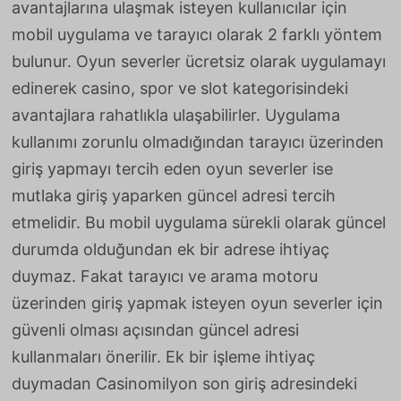
avantajlarına ulaşmak isteyen kullanıcılar için
mobil uygulama ve tarayıcı olarak 2 farklı yöntem
bulunur. Oyun severler ücretsiz olarak uygulamayı
edinerek casino, spor ve slot kategorisindeki
avantajlara rahatlıkla ulaşabilirler. Uygulama
kullanımı zorunlu olmadığından tarayıcı üzerinden
giriş yapmayı tercih eden oyun severler ise
mutlaka giriş yaparken güncel adresi tercih
etmelidir. Bu mobil uygulama sürekli olarak güncel
durumda olduğundan ek bir adrese ihtiyaç
duymaz. Fakat tarayıcı ve arama motoru
üzerinden giriş yapmak isteyen oyun severler için
güvenli olması açısından güncel adresi
kullanmaları önerilir. Ek bir işleme ihtiyaç
duymadan Casinomilyon son giriş adresindeki