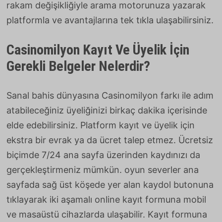
rakam değişikliğiyle arama motorunuza yazarak
platformla ve avantajlarına tek tıkla ulaşabilirsiniz.
Casinomilyon
Kayıt Ve Üyelik İçin
Gerekli Belgeler Nelerdir?
Sanal bahis dünyasına Casinomilyon farkı ile adım
atabileceğiniz üyeliğinizi birkaç dakika içerisinde
elde edebilirsiniz. Platform kayıt ve üyelik için
ekstra bir evrak ya da ücret talep etmez. Ücretsiz
biçimde 7/24 ana sayfa üzerinden kaydınızı da
gerçekleştirmeniz mümkün. oyun severler ana
sayfada sağ üst köşede yer alan kaydol butonuna
tıklayarak iki aşamalı online kayıt formuna mobil
ve masaüstü cihazlarda ulaşabilir. Kayıt formuna