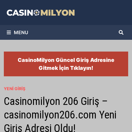
Skip
to
content
MENU
CasinoMilyon Güncel Giriş Adresine
Gitmek İçin Tıklayın!
YENI GIRIŞ
Casinomilyon 206 Giriş –
casinomilyon206.com Yeni
Giriş Adresi Oldu!