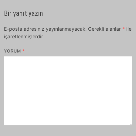
Bir yanıt yazın
E-posta adresiniz yayınlanmayacak.
Gerekli alanlar
*
ile
işaretlenmişlerdir
YORUM
*