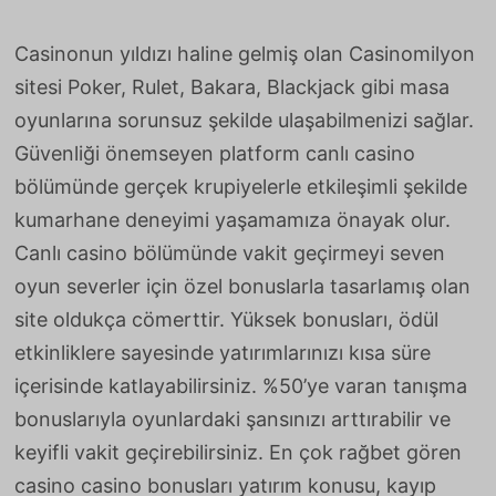
Casinonun yıldızı haline gelmiş olan Casinomilyon
sitesi Poker, Rulet, Bakara, Blackjack gibi masa
oyunlarına sorunsuz şekilde ulaşabilmenizi sağlar.
Güvenliği önemseyen platform canlı casino
bölümünde gerçek krupiyelerle etkileşimli şekilde
kumarhane deneyimi yaşamamıza önayak olur.
Canlı casino bölümünde vakit geçirmeyi seven
oyun severler için özel bonuslarla tasarlamış olan
site oldukça cömerttir. Yüksek bonusları, ödül
etkinliklere sayesinde yatırımlarınızı kısa süre
içerisinde katlayabilirsiniz. %50’ye varan tanışma
bonuslarıyla oyunlardaki şansınızı arttırabilir ve
keyifli vakit geçirebilirsiniz. En çok rağbet gören
casino casino bonusları yatırım konusu, kayıp