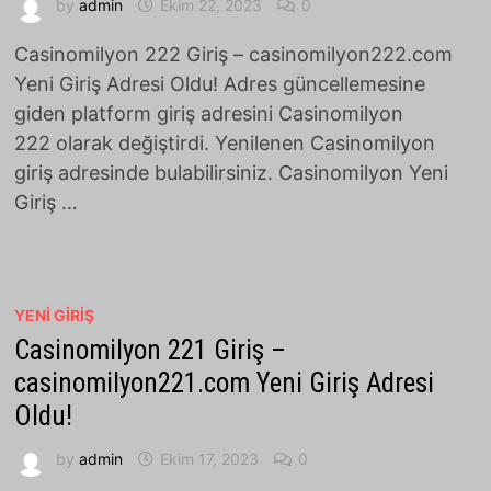
by
admin
Ekim 22, 2023
0
Casinomilyon 222 Giriş – casinomilyon222.com
Yeni Giriş Adresi Oldu! Adres güncellemesine
giden platform giriş adresini Casinomilyon
222 olarak değiştirdi. Yenilenen Casinomilyon
giriş adresinde bulabilirsiniz. Casinomilyon Yeni
Giriş …
YENI GIRIŞ
Casinomilyon 221 Giriş –
casinomilyon221.com Yeni Giriş Adresi
Oldu!
by
admin
Ekim 17, 2023
0