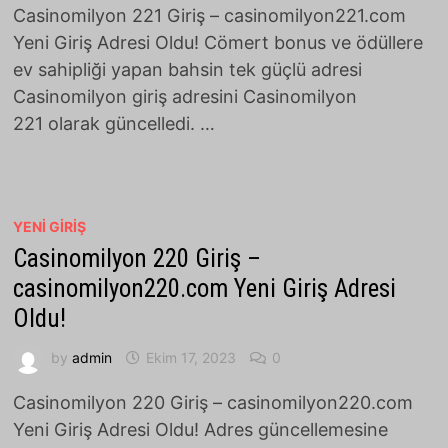
Casinomilyon 221 Giriş – casinomilyon221.com
Yeni Giriş Adresi Oldu! Cömert bonus ve ödüllere
ev sahipliği yapan bahsin tek güçlü adresi
Casinomilyon giriş adresini Casinomilyon
221 olarak güncelledi. …
YENI GIRIŞ
Casinomilyon 220 Giriş –
casinomilyon220.com Yeni Giriş Adresi
Oldu!
by
admin
Ekim 17, 2023
0
Casinomilyon 220 Giriş – casinomilyon220.com
Yeni Giriş Adresi Oldu! Adres güncellemesine