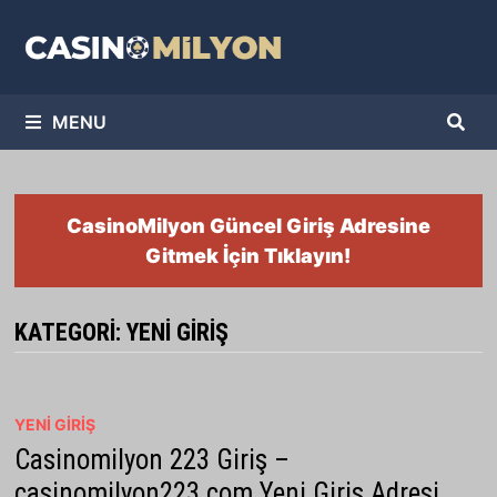
Skip
to
content
MENU
CasinoMilyon Güncel Giriş Adresine
Gitmek İçin Tıklayın!
KATEGORI:
YENI GIRIŞ
YENI GIRIŞ
Casinomilyon 223 Giriş –
casinomilyon223.com Yeni Giriş Adresi