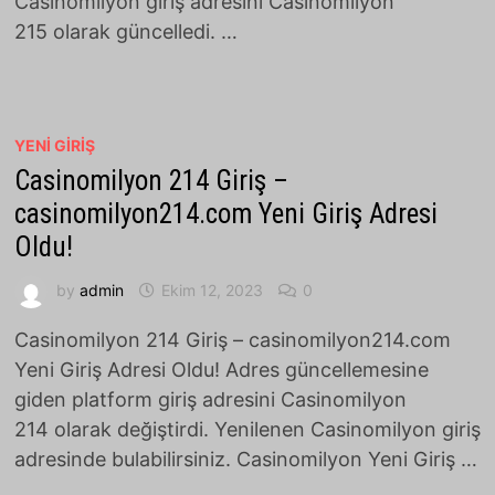
Casinomilyon giriş adresini Casinomilyon
215 olarak güncelledi. …
YENI GIRIŞ
Casinomilyon 214 Giriş –
casinomilyon214.com Yeni Giriş Adresi
Oldu!
by
admin
Ekim 12, 2023
0
Casinomilyon 214 Giriş – casinomilyon214.com
Yeni Giriş Adresi Oldu! Adres güncellemesine
giden platform giriş adresini Casinomilyon
214 olarak değiştirdi. Yenilenen Casinomilyon giriş
adresinde bulabilirsiniz. Casinomilyon Yeni Giriş …