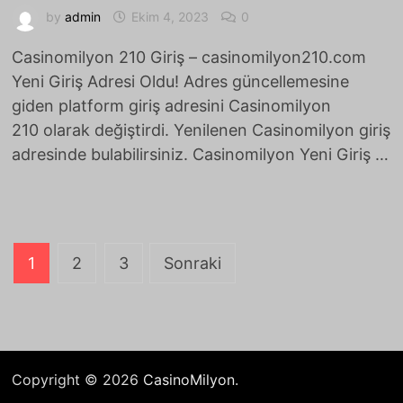
by
admin
Ekim 4, 2023
0
Casinomilyon 210 Giriş – casinomilyon210.com
Yeni Giriş Adresi Oldu! Adres güncellemesine
giden platform giriş adresini Casinomilyon
210 olarak değiştirdi. Yenilenen Casinomilyon giriş
adresinde bulabilirsiniz. Casinomilyon Yeni Giriş …
Yazı
1
2
3
Sonraki
sayfalaması
Copyright © 2026
CasinoMilyon
.