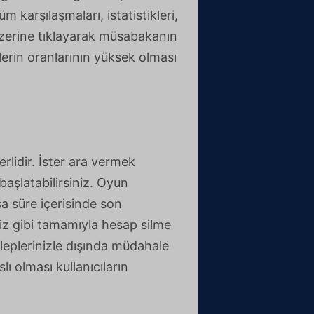
 karşılaşmaları, istatistikleri,
 üzerine tıklayarak müsabakanın
lerin oranlarının yüksek olması
rlidir. İster ara vermek
 başlatabilirsiniz. Oyun
a süre içerisinde son
iz gibi tamamıyla hesap silme
aleplerinizle dışında müdahale
ı olması kullanıcıların