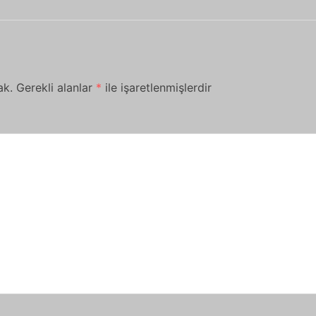
ak.
Gerekli alanlar
*
ile işaretlenmişlerdir