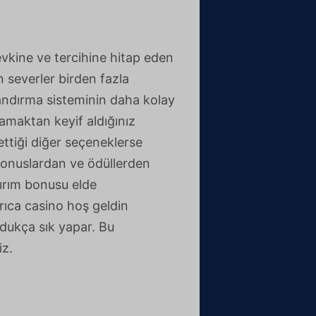
evkine ve tercihine hitap eden
 severler birden fazla
zandırma sisteminin daha kolay
ynamaktan keyif aldığınız
ettiği diğer seçeneklerse
 bonuslardan ve ödüllerden
tırım bonusu elde
yrıca casino hoş geldin
ldukça sık yapar. Bu
iz.