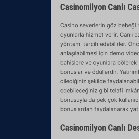
Casinomilyon
Canlı
Ca
Casino severlerin göz bebeği h
oyunlarla hizmet verir. Canlı 
yöntemi tercih edebilirler. Ö
anlaşılabilmesi için demo video
bahislere ve oyunlara bölerek 
bonuslar ve ödüllerdir. Yatırı
dilediğiniz şekilde faydalanabi
edebileceğiniz gibi telafi imkâ
bonusuyla da pek çok kullanıcı
bonuslardan faydalanarak yatırım
Casinomilyon
Canlı Des