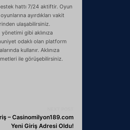
estek hattı 7/24 aktiftir. Oyun
oyunlarına ayırdıkları vakit
nden ulaşabilirsiniz.
 yönetimi gibi aklınıza
uniyet odaklı olan platform
larında kullanır. Aklınıza
etleri ile görüşebilirsiniz.
Next
NEXT POST
post:
riş – Casinomilyon189.com
Yeni Giriş Adresi Oldu!