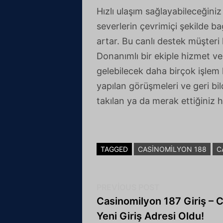
Hızlı ulaşım sağlayabileceğini
severlerin çevrimiçi şekilde ba
artar. Bu canlı destek müşteri
Donanımlı bir ekiple hizmet ver
gelebilecek daha birçok işlem
yapılan görüşmeleri ve geri bil
takılan ya da merak ettiğiniz h
TAGGED
CASINOMILYON 188
C
Yazı
Previous
PREVIOUS POST
post:
Casinomilyon 187 Giriş –
gezinmesi
Yeni Giriş Adresi Oldu!