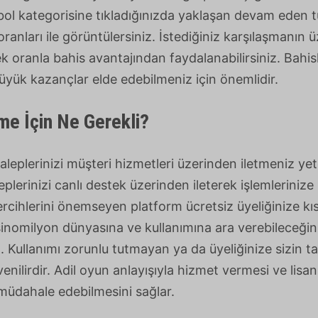
bol kategorisine tıkladığınızda yaklaşan devam eden tüm
oranları ile görüntülersiniz. İstediğiniz karşılaşmanın
ek oranla bahis avantajından faydalanabilirsiniz. Bahis
büyük kazançlar elde edebilmeniz için önemlidir.
me İçin Ne Gerekli?
aleplerinizi müşteri hizmetleri üzerinden iletmeniz yete
leplerinizi canlı destek üzerinden ileterek işlemlerinize
rcihlerini önemseyen platform ücretsiz üyeliğinize kıs
sinomilyon dünyasına ve kullanımına ara verebileceğin
iz. Kullanımı zorunlu tutmayan ya da üyeliğinize sizin t
lirdir. Adil oyun anlayışıyla hizmet vermesi ve lisansl
e müdahale edebilmesini sağlar.