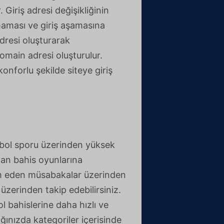
 Giriş adresi değişikliğinin
lmaması ve giriş aşamasına
dresi oluşturarak
omain adresi oluşturulur.
onforlu şekilde siteye giriş
eybol sporu üzerinden yüksek
tan bahis oyunlarına
vam eden müsabakalar üzerinden
üzerinden takip edebilirsiniz.
l bahislerine daha hızlı ve
ğınızda kategoriler içerisinde